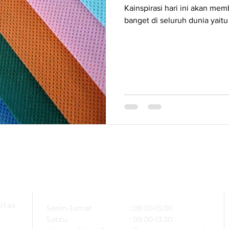
Kainspirasi hari ini akan mem
banget di seluruh dunia yaitu
ARSA
OPERATIONAL HOURS
itas
Senin-Jumat
: 09.00-15.00
Sabtu
: 09.00-13.30