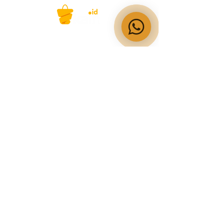
PT MITRA SOLUSI
PRAKARSA
Grosir Kain & Supplier Kain
berkualitas sejak 1978.
​SHOWROOM
Jl. Kebon Kacang 1 nomor 83
Jakarta Pusat 10240
(021) 314-6178
/79
OPERATIONAL HOURS
Senin-Jumat
09:00-15:30
Sabtu
09:00-13:30