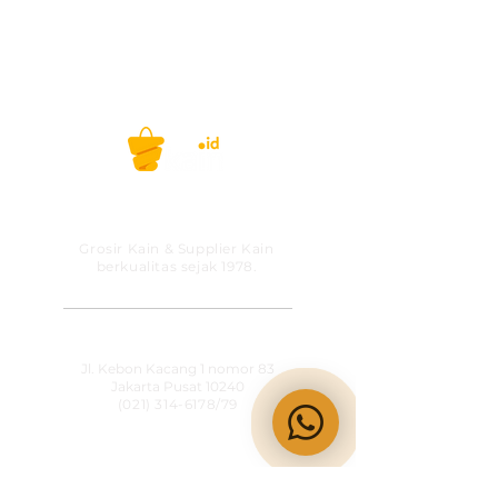
PT MITRA SOLUSI
PRAKARSA
Grosir Kain & Supplier Kain
berkualitas sejak 1978.
​SHOWROOM
Jl. Kebon Kacang 1 nomor 83
Jakarta Pusat 10240
(021) 314-6178
/79
OPERATIONAL HOURS
Senin-Jumat
09:00-15:30