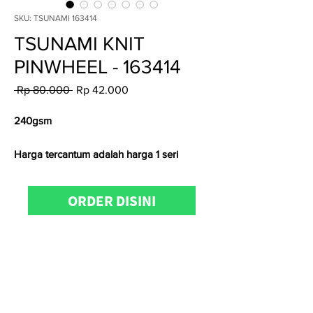
SKU: TSUNAMI 163414
TSUNAMI KNIT
PINWHEEL - 163414
Regular
Sale
 Rp 80.000 
Rp 42.000
Price
Price
240gsm
Harga tercantum adalah harga 1 seri
Untuk
konfirmasi ketersediaan stock,
ORDER DISINI
pemesanan
dan
kunjungan
showroom
dapat menghubungi Admin
Kain.id di
0811-8885-0111 atau 0811-8508-
188 (WhatsApp/telp)
Satuan kami menggunakan
Yard
(untuk
kain woven) &
Kg (
untuk kain knitting)