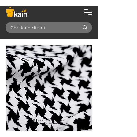
Geser untuk lihat varian
warna dan video kain