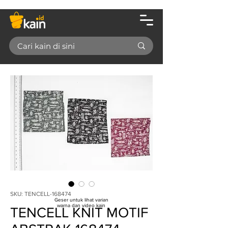
SKU: TENCELL-168474
Geser untuk lihat varian
warna dan video kain
TENCELL KNIT MOTIF