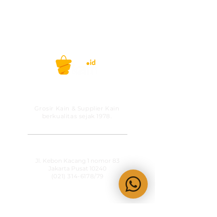
Selamat berbelanja!
Belanja kain, gak ribet lagi! #kainid
PT MITRA SOLUSI
PRAKARSA
Grosir Kain & Supplier Kain
berkualitas sejak 1978.
​SHOWROOM
Jl. Kebon Kacang 1 nomor 83
Jakarta Pusat 10240
(021) 314-6178
/79
OPERATIONAL HOURS
Senin-Jumat
09:00-15:30