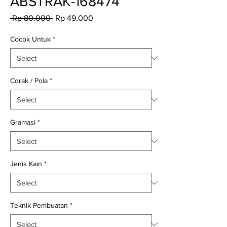
ABSTRAK-168474
Regular
Sale
 Rp 80.000 
Rp 49.000
Price
Price
Cocok Untuk
*
Corak / Pola
*
Gramasi
*
Jenis Kain
*
Teknik Pembuatan
*