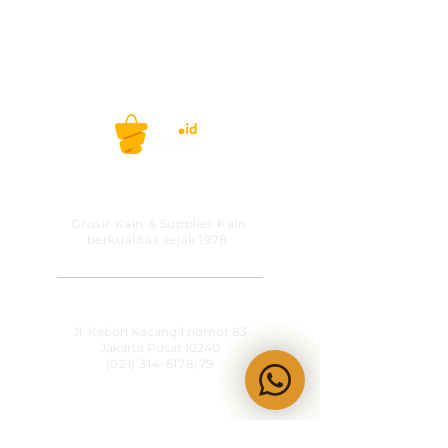
PT MITRA SOLUSI
PRAKARSA
Grosir Kain & Supplier Kain
berkualitas sejak 1978.
​SHOWROOM
Jl. Kebon Kacang 1 nomor 83
Jakarta Pusat 10240
(021) 314-6178
/79
OPERATIONAL HOURS
Senin-Jumat
09:00-15:30