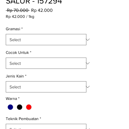
SALUR - 157294
Regular
Sale
 Rp 70.000 
Rp 42.000
Price
Price
Rp 42.000
/
1kg
Rp 42.000
per
Gramasi
*
1
Kilogram
Cocok Untuk
*
Jenis Kain
*
Warna
*
Teknik Pembuatan
*