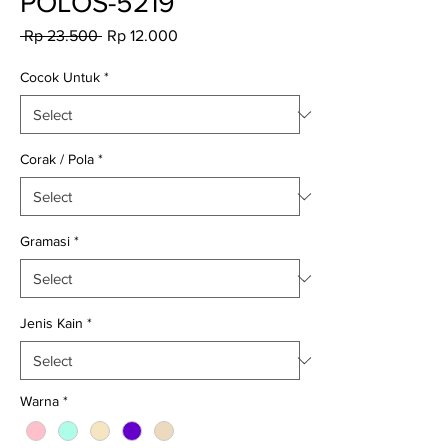
POLOS-5219
Regular
Sale
 Rp 23.500 
Rp 12.000
Price
Price
Cocok Untuk
*
Corak / Pola
*
Gramasi
*
Jenis Kain
*
Warna
*