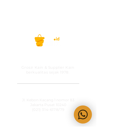
Belanja kain, kini gak ribet lagi! #kainid
PT MITRA SOLUSI
PRAKARSA
Grosir Kain & Supplier Kain
berkualitas sejak 1978.
​SHOWROOM
Jl. Kebon Kacang 1 nomor 83
Jakarta Pusat 10240
(021) 314-6178
/79
OPERATIONAL HOURS
Senin-Jumat
09:00-15:30