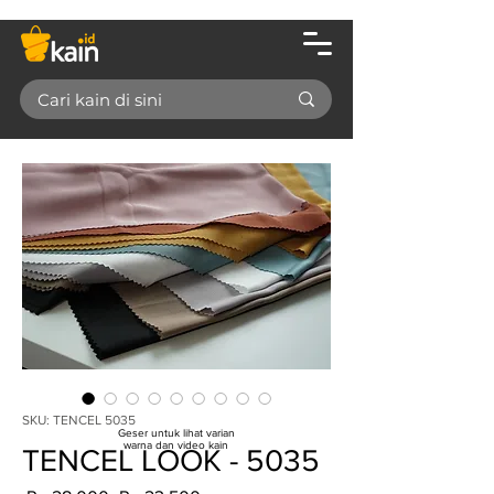
SKU: TENCEL 5035
Geser untuk lihat varian
warna dan video kain
TENCEL LOOK - 5035