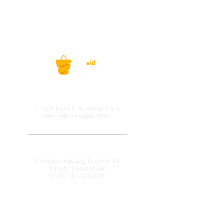
PT MITRA SOLUSI
PRAKARSA
Grosir Kain & Supplier Kain
berkualitas sejak 1978.
​SHOWROOM
Jl. Kebon Kacang 1 nomor 83
Jakarta Pusat 10240
(021) 314-6178
/79
OPERATIONAL HOURS
Senin-Jumat
09:00-15:30