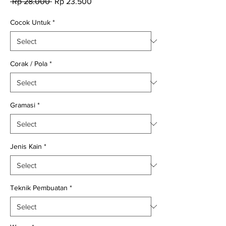
Regular
Sale
 Rp 28.000 
Rp 23.500
Price
Price
Cocok Untuk
*
Corak / Pola
*
Gramasi
*
Jenis Kain
*
Teknik Pembuatan
*