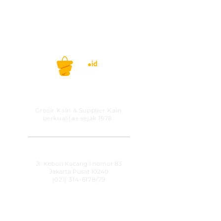
PT MITRA SOLUSI
PRAKARSA
Grosir Kain & Supplier Kain
berkualitas sejak 1978.
​SHOWROOM
Jl. Kebon Kacang 1 nomor 83
Jakarta Pusat 10240
(021) 314-6178
/79
OPERATIONAL HOURS
Senin-Jumat
09:00-15:30