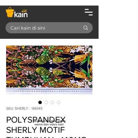
SKU: SHERLY - 146145
POLYSPANDEX
Geser untuk lihat varian
warna dan video kain
SHERLY MOTIF