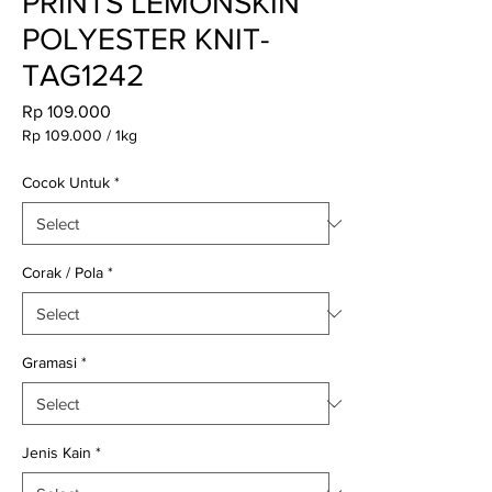
PRINTS LEMONSKIN
POLYESTER KNIT-
TAG1242
Price
Rp 109.000
Rp 109.000
/
1kg
Rp 109.000
per
Cocok Untuk
*
1
Kilogram
Corak / Pola
*
Gramasi
*
Jenis Kain
*