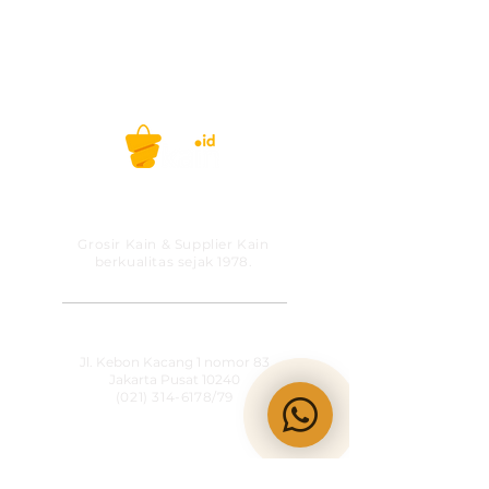
608 (WhatsApp/telp)
Selamat berbelanja!
Belanja kain, gak ribet lagi! #kainid
PT MITRA SOLUSI
PRAKARSA
Grosir Kain & Supplier Kain
berkualitas sejak 1978.
​SHOWROOM
Jl. Kebon Kacang 1 nomor 83
Jakarta Pusat 10240
(021) 314-6178
/79
OPERATIONAL HOURS
Senin-Jumat
09:00-15:30