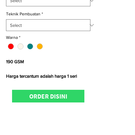
Teknik Pembuatan
*
Warna
*
190 GSM
Harga tercantum adalah harga 1 seri
Satuan kami menggunakan
Yard
untuk
ORDER DISINI
kain
woven
dan
Kg
untuk kain
knitting
Untuk informasi produk, konfirmasi
ketersediaan stock, pemesanan dan
kunjungan showroom dapat menghubungi
KainCare
di
0812-8888-