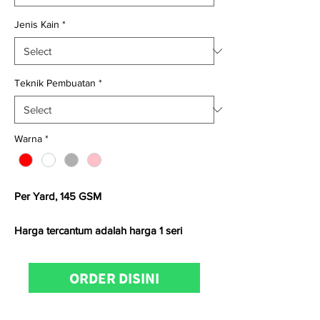
Jenis Kain
*
Teknik Pembuatan
*
Warna
*
Per Yard, 145 GSM
Harga tercantum adalah harga 1 seri
Satuan kami menggunakan
Yard
untuk
ORDER DISINI
kain
woven
dan
Kg
untuk kain
knitting
Untuk informasi produk, konfirmasi