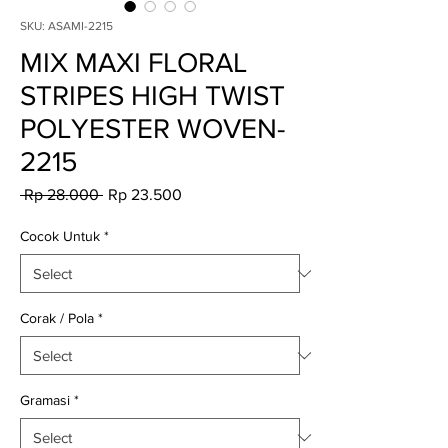
SKU: ASAMI-2215
MIX MAXI FLORAL
STRIPES HIGH TWIST
POLYESTER WOVEN-
2215
Regular
Sale
 Rp 28.000 
Rp 23.500
Price
Price
Cocok Untuk
*
Corak / Pola
*
Gramasi
*