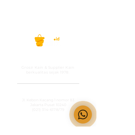
ketersediaan stock, pemesanan dan
kunjungan showroom dapat menghubungi
KainCare
di
0812-8888-
608 (WhatsApp/telp)
Selamat berbelanja!
Belanja kain, gak ribet lagi! #kainid
PT MITRA SOLUSI
PRAKARSA
Grosir Kain & Supplier Kain
berkualitas sejak 1978.
​SHOWROOM
Jl. Kebon Kacang 1 nomor 83
Jakarta Pusat 10240
(021) 314-6178
/79
OPERATIONAL HOURS
Senin-Jumat
09:00-15:30