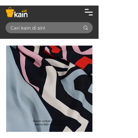
Geser untuk lihat varian
warna dan video kain