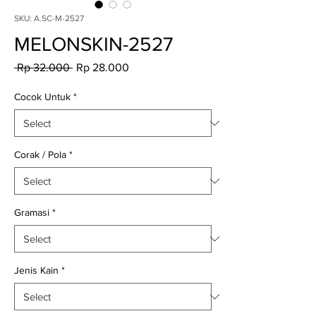
SKU: A.SC-M-2527
MELONSKIN-2527
Regular
Sale
 Rp 32.000 
Rp 28.000
Price
Price
Cocok Untuk
*
Corak / Pola
*
Gramasi
*
Jenis Kain
*