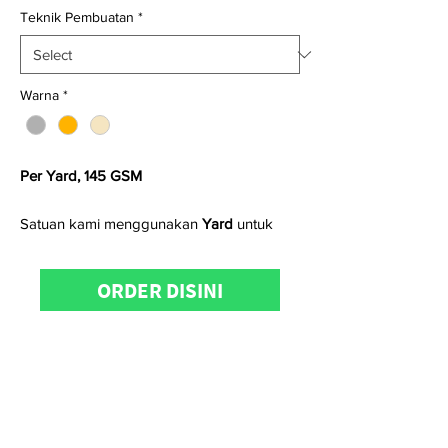
Teknik Pembuatan
*
Warna
*
Per Yard, 145 GSM
Satuan kami menggunakan
Yard
untuk
kain
woven
dan
Kg
untuk kain
knitting
ORDER DISINI
Untuk informasi produk, konfirmasi
ketersediaan stock, pemesanan dan
kunjungan showroom dapat menghubungi
KainCare
di
0811-8508-188 / 0812-8888-
608
(WhatsApp/telp)
Selamat berbelanja!