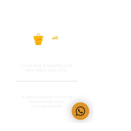
Belanja kain, gak ribet lagi! #kainid
PT MITRA SOLUSI
PRAKARSA
Grosir Kain & Supplier Kain
berkualitas sejak 1978.
​SHOWROOM
Jl. Kebon Kacang 1 nomor 83
Jakarta Pusat 10240
(021) 314-6178
/79
OPERATIONAL HOURS
Senin-Jumat
09:00-15:30