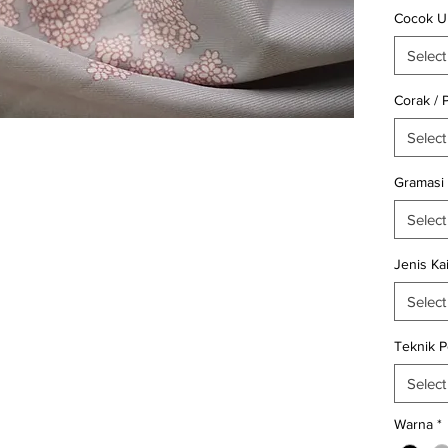
Cocok U
Satuan
kain
wo
Select
Untuk in
Corak / 
keterse
Select
kunjung
menghu
Gramasi
608 (Wh
Select
Selamat 
Belanja 
Jenis Ka
Select
Teknik 
Select
Warna
*