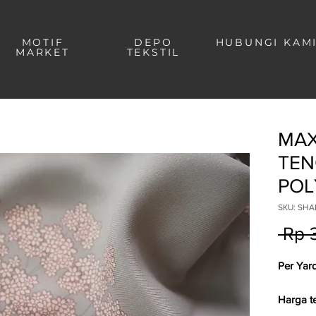
MOTIF
DEPO
HUBUNGI KAM
MARKET
TEKSTIL
MAX
TEN
POL
SKU: SHA
 Rp 
Per Yar
Harga t