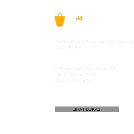
PT MITRA SOLUSI PRAK
Grosir Kain & Supplier Kain berkual
sejak 1978.
​SHOWROOM
Jl. Kebon Kacang 1 nomor 83
Jakarta Pusat 10240
(021) 314-6178/79
LIHAT LOKASI