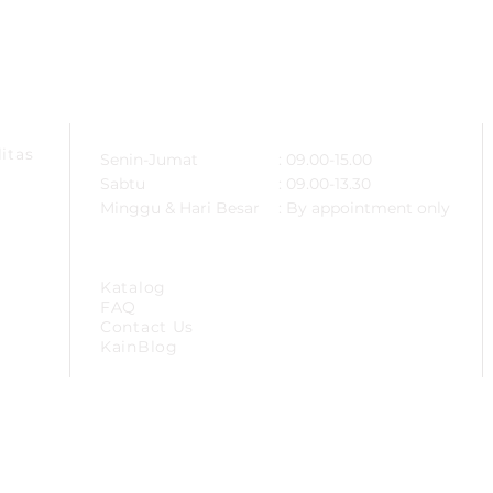
ARSA
OPERATIONAL HOURS
itas
Senin-Jumat
: 09.00-15.00
Sabtu
: 09.00-13.30
Minggu & Hari Besar
: By appointment only
SITEMAP
Katalog
FAQ
Contact Us
KainBlog