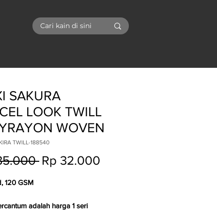
I
I SAKURA
CEL LOOK TWILL
YRAYON WOVEN
KIRA TWILL-188540
Regular
Sale
35.000 
Rp 32.000
Price
Price
d, 120 GSM
ercantum adalah harga 1 seri