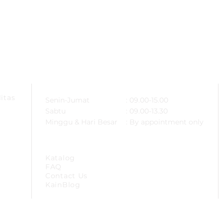
ARSA
OPERATIONAL HOURS
itas
Senin-Jumat
: 09.00-15.00
Sabtu
: 09.00-13.30
Minggu & Hari Besar
: By appointment only
SITEMAP
Katalog
FAQ
Contact Us
KainBlog