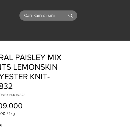
I
RAL PAISLEY MIX
NTS LEMONSKIN
YESTER KNIT-
832
MONSKIN-KJN823
Price
09.000
000
/
1kg
000
M