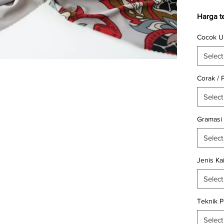
1
Kilogram
Harga t
Cocok U
Satuan
kain
wo
Select
Untuk in
Corak / 
keterse
Select
kunjun
KainCar
Gramasi
608 (Wh
Select
Selamat 
Belanja 
Jenis Ka
Select
Teknik 
Select