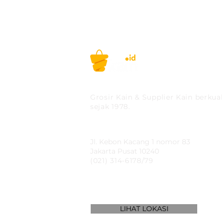
PT MITRA SOLUSI PRAK
Grosir Kain & Supplier Kain berkual
sejak 1978.
​SHOWROOM
Jl. Kebon Kacang 1 nomor 83
Jakarta Pusat 10240
(021) 314-6178/79
LIHAT LOKASI