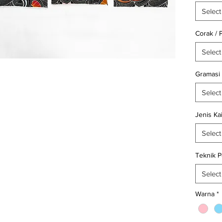
Kain.id 
Select
188 (Wh
Corak / 
Satuan
Select
kain wo
Gramasi
Selamat 
Belanja k
Select
Jenis Ka
Select
Teknik 
Select
Warna
*