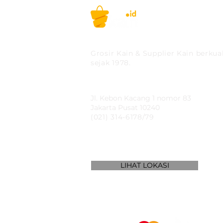
PT MITRA SOLUSI PRAK
Grosir Kain & Supplier Kain berkual
sejak 1978.
​SHOWROOM
Jl. Kebon Kacang 1 nomor 83
Jakarta Pusat 10240
(021) 314-6178/79
LIHAT LOKASI
WE ACCEPT: