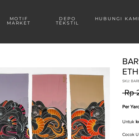
MOTIF
DEPO
HUBUNGI KAM
MARKET
TEKSTIL
BAR
ETH
SKU: BAR
 Rp 
Per Yar
Untuk
k
pemesa
Cocok U
showro