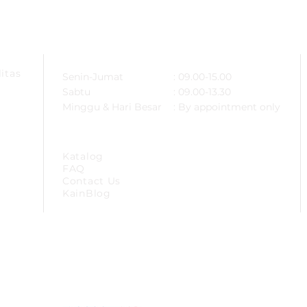
ARSA
OPERATIONAL HOURS
itas
Senin-Jumat
: 09.00-15.00
Sabtu
: 09.00-13.30
Minggu & Hari Besar
: By appointment only
SITEMAP
Katalog
FAQ
Contact Us
KainBlog