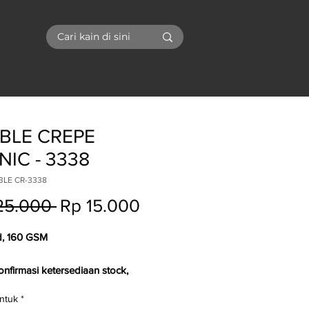
I
BLE CREPE
NIC - 3338
BLE CR-3338
Regular
Sale
25.000 
Rp 15.000
Price
Price
d, 160 GSM
onfirmasi ketersediaan stock,
nan
dan
kunjungan
ntuk
*
om
dapat menghubungi Admin