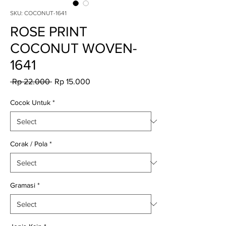
SKU: COCONUT-1641
ROSE PRINT
COCONUT WOVEN-
1641
Regular
Sale
 Rp 22.000 
Rp 15.000
Price
Price
Cocok Untuk
*
Corak / Pola
*
Gramasi
*