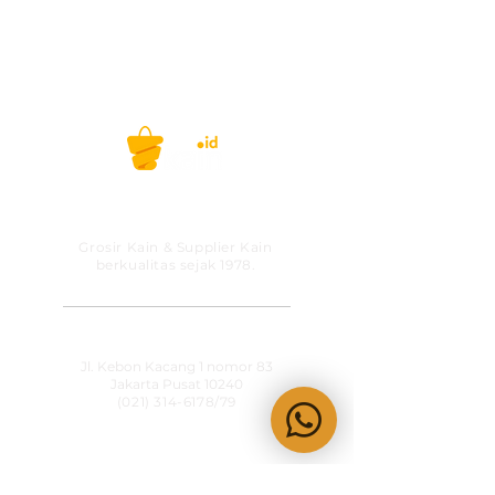
188 (WhatsApp/telp)
Satuan kami menggunakan
Yard
(untuk
kain woven) &
Kg (
untuk kain knitting)
Selamat berbelanja!
Belanja kain, kini gak ribet lagi! #kainid
PT MITRA SOLUSI
PRAKARSA
Grosir Kain & Supplier Kain
berkualitas sejak 1978.
​SHOWROOM
Jl. Kebon Kacang 1 nomor 83
Jakarta Pusat 10240
(021) 314-6178
/79
OPERATIONAL HOURS
Senin-Jumat
09:00-15:30