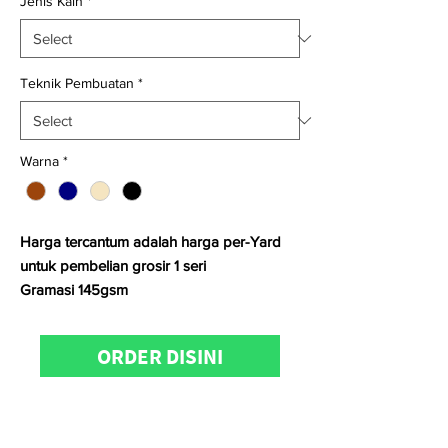
Jenis Kain
*
Teknik Pembuatan
*
Warna
*
Harga tercantum adalah harga per-Yard
untuk pembelian grosir 1 seri
Gramasi 145gsm
Jenis : Woven
ORDER DISINI
Untuk
konfirmasi ketersediaan stock,
pemesanan
dan
kunjungan
showroom
dapat menghubungi Admin
Kain.id di
0811-1001-7789 atau 0811-8508-