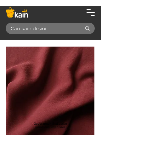
Geser untuk lihat varian
warna dan video kain