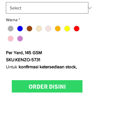
Warna
*
Per Yard, 145 GSM
SKU:KENZO-5731
Untuk
konfirmasi ketersediaan stock,
pemesanan
dan
kunjungan
showroom
dapat menghubungi KainCare
ORDER DISINI
di
08128888608 (WhatsApp/telp)
Satuan kami menggunakan
Yard
untuk
kain woven/
Kg
untuk kain knitting
Minimum pembelian untuk:
- kain polos adalah 1 roll