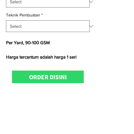
Teknik Pembuatan
*
Per Yard, 90-100 GSM
Harga tercantum adalah harga 1 seri
Satuan kami menggunakan
Yard
untuk
ORDER DISINI
kain
woven
dan
Kg
untuk kain
knitting
Untuk informasi produk, konfirmasi
ketersediaan stock, pemesanan dan
kunjungan showroom dapat
menghubungi
KainCare
di
0812-8888-
608 (WhatsApp/telp)