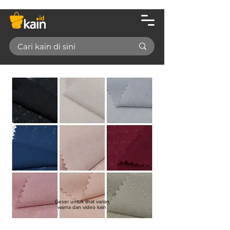
Geser untuk lihat varian
warna dan video kain