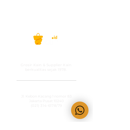
Selamat berbelanja!
Belanja kain, gak ribet lagi! #kainid
PT MITRA SOLUSI
PRAKARSA
Grosir Kain & Supplier Kain
berkualitas sejak 1978.
​SHOWROOM
Jl. Kebon Kacang 1 nomor 83
Jakarta Pusat 10240
(021) 314-6178
/79
OPERATIONAL HOURS
Senin-Jumat
09:00-15:30