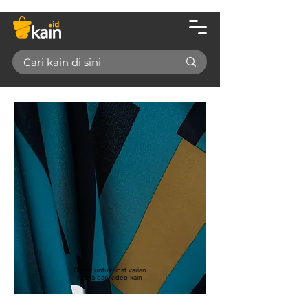
Geser untuk lihat varian
warna dan video kain