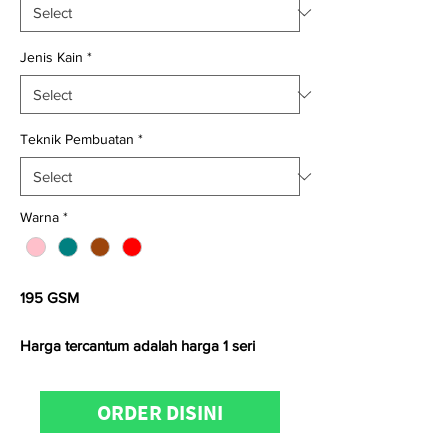
Jenis Kain
*
Teknik Pembuatan
*
Warna
*
195 GSM
Harga tercantum adalah harga 1 seri
Satuan kami menggunakan
Yard
untuk
ORDER DISINI
kain
woven
dan
Kg
untuk kain
knitting