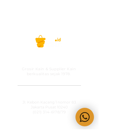
Untuk informasi produk, konfirmasi
ketersediaan stock, pemesanan dan
kunjungan showroom dapat menghubungi
KainCare
di
0812-8888-
608 (WhatsApp/telp)
Selamat berbelanja!
Belanja kain, gak ribet lagi! #kainid
PT MITRA SOLUSI
PRAKARSA
Grosir Kain & Supplier Kain
berkualitas sejak 1978.
​SHOWROOM
Jl. Kebon Kacang 1 nomor 83
Jakarta Pusat 10240
(021) 314-6178
/79
OPERATIONAL HOURS
Senin-Jumat
09:00-15:30