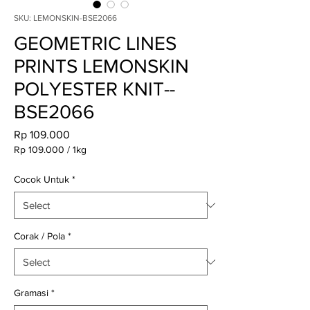
SKU: LEMONSKIN-BSE2066
GEOMETRIC LINES
PRINTS LEMONSKIN
POLYESTER KNIT--
BSE2066
Price
Rp 109.000
Rp 109.000
/
1kg
Rp 109.000
per
Cocok Untuk
*
1
Kilogram
Corak / Pola
*
Gramasi
*