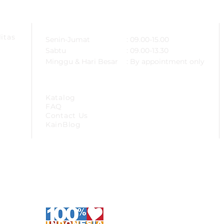
ARSA
OPERATIONAL HOURS
itas
Senin-Jumat
: 09.00-15.00
Sabtu
: 09.00-13.30
Minggu & Hari Besar
: By appointment only
SITEMAP
Katalog
FAQ
Contact Us
KainBlog