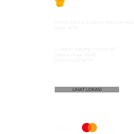
PT MITRA SOLUSI PRAK
Grosir Kain & Supplier Kain berkual
sejak 1978.
​SHOWROOM
Jl. Kebon Kacang 1 nomor 83
Jakarta Pusat 10240
(021) 314-6178/79
LIHAT LOKASI
WE ACCEPT: