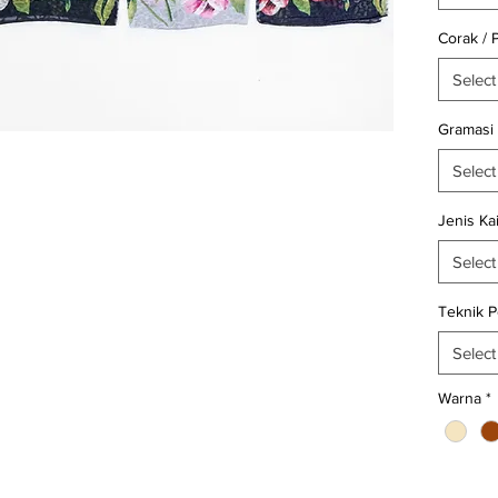
showro
Kain.id 
Corak / 
188 (Wh
Select
Satuan
Gramasi
kain wo
Select
Selamat 
Belanja k
Jenis Ka
Select
Teknik 
Select
Warna
*