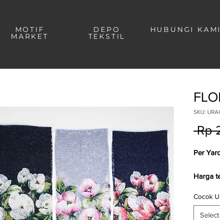
MOTIF
DEPO
HUBUNGI KAM
MARKET
TEKSTIL
FLO
SKU: URAG
 Rp 
Per Yar
Harga t
Cocok U
Untuk
k
pemesa
Select