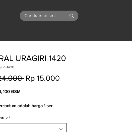
I
RAL URAGIRI-1420
IRI-1420
Regular
Sale
24.000 
Rp 15.000
Price
Price
d, 100 GSM
ercantum adalah harga 1 seri
ntuk
*
onfirmasi ketersediaan stock,
nan
dan
kunjungan