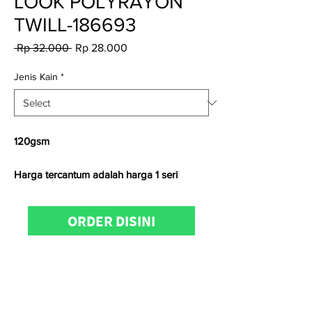
LOOK POLYRAYON
TWILL-186693
Regular
Sale
 Rp 32.000 
Rp 28.000
Price
Price
Jenis Kain
*
120gsm
Harga tercantum adalah harga 1 seri
Satuan kami menggunakan
Yard
untuk
ORDER DISINI
kain
woven
dan
Kg
untuk kain
knitting
Untuk informasi produk, konfirmasi
ketersediaan stock, pemesanan dan
kunjungan showroom dapat
menghubungi
KainCare
di
0812-8888-