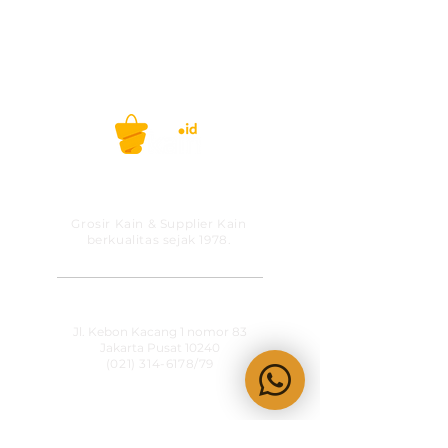
PT MITRA SOLUSI
PRAKARSA
Grosir Kain & Supplier Kain
berkualitas sejak 1978.
​SHOWROOM
Jl. Kebon Kacang 1 nomor 83
Jakarta Pusat 10240
(021) 314-6178
/79
OPERATIONAL HOURS
Senin-Jumat
09:00-15:30