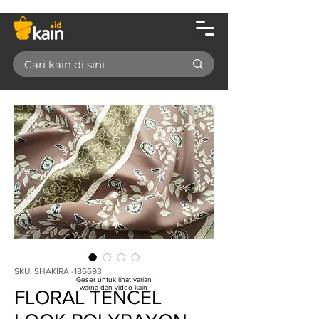
SKU: SHAKIRA -186693
Geser untuk lihat varian
warna dan video kain
FLORAL TENCEL