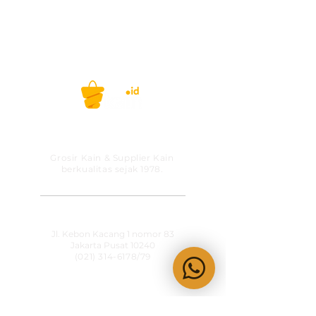
Belanja kain, kini gak ribet lagi! #kainid
PT MITRA SOLUSI
PRAKARSA
Grosir Kain & Supplier Kain
berkualitas sejak 1978.
​SHOWROOM
Jl. Kebon Kacang 1 nomor 83
Jakarta Pusat 10240
(021) 314-6178
/79
OPERATIONAL HOURS
Senin-Jumat
09:00-15:30