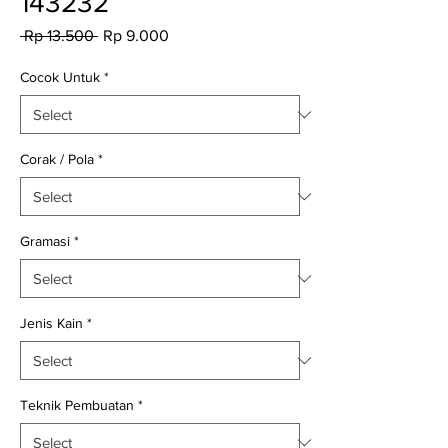
143232
Regular
Sale
 Rp 13.500 
Rp 9.000
Price
Price
Cocok Untuk
*
Corak / Pola
*
Gramasi
*
Jenis Kain
*
Teknik Pembuatan
*