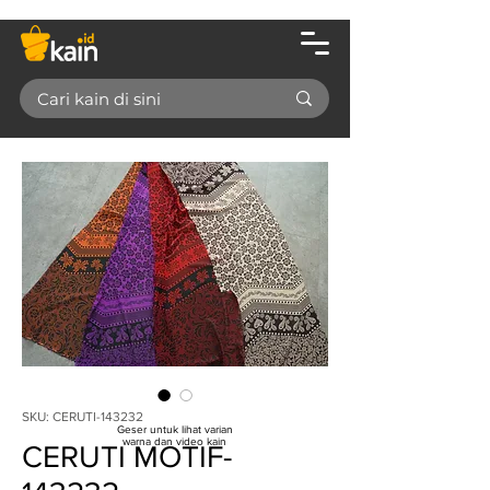
SKU: CERUTI-143232
Geser untuk lihat varian
warna dan video kain
CERUTI MOTIF-