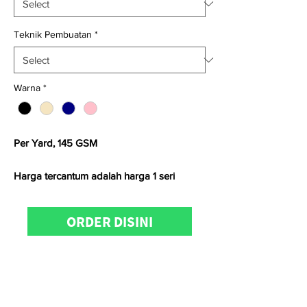
Teknik Pembuatan
*
Warna
*
Per Yard, 145 GSM
Harga tercantum adalah harga 1 seri
Satuan kami menggunakan
Yard
untuk
ORDER DISINI
kain
woven
dan
Kg
untuk kain
knitting
Untuk informasi produk, konfirmasi
ketersediaan stock, pemesanan dan
kunjungan showroom dapat