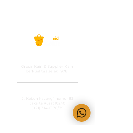
menghubungi
KainCare
di
0812-8888-
608 (WhatsApp/telp)
Selamat berbelanja!
Belanja kain, gak ribet lagi! #kainid
PT MITRA SOLUSI
PRAKARSA
Grosir Kain & Supplier Kain
berkualitas sejak 1978.
​SHOWROOM
Jl. Kebon Kacang 1 nomor 83
Jakarta Pusat 10240
(021) 314-6178
/79
OPERATIONAL HOURS
Senin-Jumat
09:00-15:30