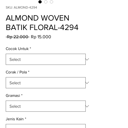
SKU: ALMOND-4294
ALMOND WOVEN
BATIK FLORAL-4294
Regular
Sale
 Rp 22.000 
Rp 15.000
Price
Price
Cocok Untuk
*
Corak / Pola
*
Gramasi
*
Jenis Kain
*