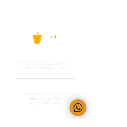
PT MITRA SOLUSI
PRAKARSA
Grosir Kain & Supplier Kain
berkualitas sejak 1978.
​SHOWROOM
Jl. Kebon Kacang 1 nomor 83
Jakarta Pusat 10240
(021) 314-6178
/79
OPERATIONAL HOURS
Senin-Jumat
09:00-15:30