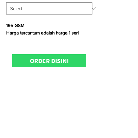
195 GSM
Harga tercantum adalah harga 1 seri
Satuan kami menggunakan
Yard
untuk
kain
woven
dan
Kg
untuk kain
knitting
ORDER DISINI
Untuk informasi produk, konfirmasi
ketersediaan stock, pemesanan dan
kunjungan showroom dapat menghubungi
KainCare
di
0812-8888-
608 (WhatsApp/telp)
Selamat berbelanja!
Belanja kain, gak ribet lagi! #kainid