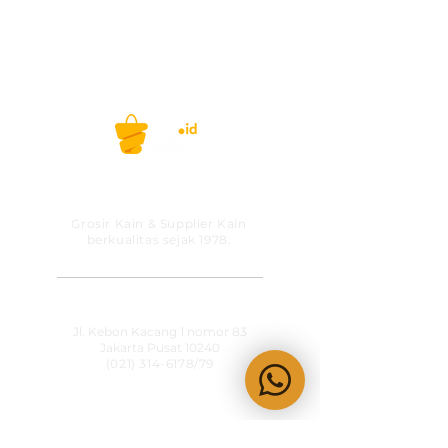
608 (WhatsApp/telp)
Selamat berbelanja!
Belanja kain, gak ribet lagi! #kainid
PT MITRA SOLUSI
PRAKARSA
Grosir Kain & Supplier Kain
berkualitas sejak 1978.
​SHOWROOM
Jl. Kebon Kacang 1 nomor 83
Jakarta Pusat 10240
(021) 314-6178
/79
OPERATIONAL HOURS
Senin-Jumat
09:00-15:30