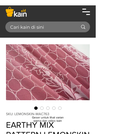
SKU: LEMONSKIN-MAC763
Geser untuk lihat varian
warna dan video kain
EARTHY MIX