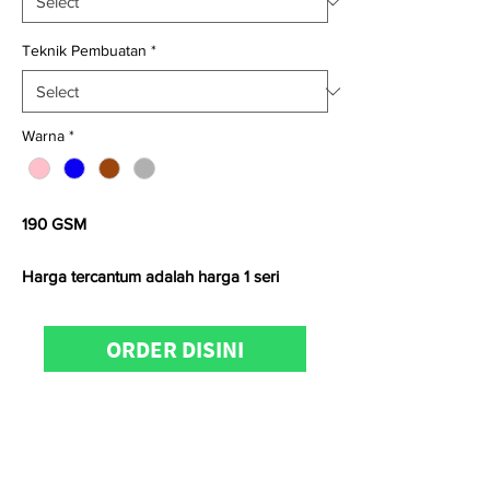
Teknik Pembuatan
*
Warna
*
190 GSM
Harga tercantum adalah harga 1 seri
Satuan kami menggunakan
Yard
untuk
ORDER DISINI
kain
woven
dan
Kg
untuk kain
knitting
Untuk informasi produk, konfirmasi
ketersediaan stock, pemesanan dan
kunjungan showroom dapat menghubungi
KainCare
di
0812-8888-