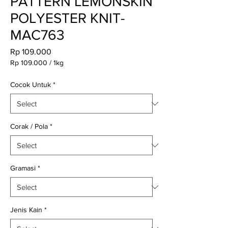
PATTERN LEMONSKIN
POLYESTER KNIT-
MAC763
Price
Rp 109.000
Rp 109.000
/
1kg
Rp 109.000
per
Cocok Untuk
*
1
Kilogram
Corak / Pola
*
Gramasi
*
Jenis Kain
*