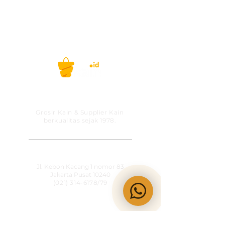
PT MITRA SOLUSI
PRAKARSA
Grosir Kain & Supplier Kain
berkualitas sejak 1978.
​SHOWROOM
Jl. Kebon Kacang 1 nomor 83
Jakarta Pusat 10240
(021) 314-6178
/79
OPERATIONAL HOURS
Senin-Jumat
09:00-15:30