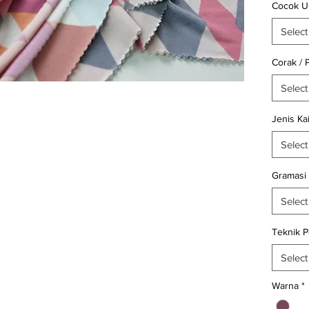
Cocok U
Dapatka
Select
pembelia
Corak / 
Untuk in
Select
keterse
kunjun
Jenis Ka
KainCar
608 (Wh
Select
Selamat 
Gramasi
Belanja 
Select
Teknik 
Select
Warna
*