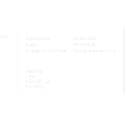
ARSA
OPERATIONAL HOURS
itas
Senin-Jumat
: 09.00-15.00
Sabtu
: 09.00-13.30
Minggu & Hari Besar
: By appointment only
SITEMAP
Katalog
FAQ
Contact Us
KainBlog