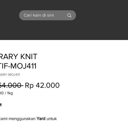
I
RARY KNIT
IF-MOJ411
RARY-MOJ411
Regular
Sale
64.000 
Rp 42.000
Price
Price
00
/
1kg
00
M
 kami menggunakan
Yard
untuk
ven
dan
Kg
untuk kain
knitting