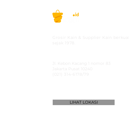
PT MITRA SOLUSI PRAK
Grosir Kain & Supplier Kain berkual
sejak 1978.
​SHOWROOM
Jl. Kebon Kacang 1 nomor 83
Jakarta Pusat 10240
(021) 314-6178/79
LIHAT LOKASI