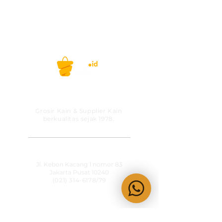
PT MITRA SOLUSI
PRAKARSA
Grosir Kain & Supplier Kain
berkualitas sejak 1978.
​SHOWROOM
Jl. Kebon Kacang 1 nomor 83
Jakarta Pusat 10240
(021) 314-6178
/79
OPERATIONAL HOURS
Senin-Jumat
09:00-15:30