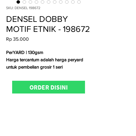
SKU: DENSEL 198672
DENSEL DOBBY
MOTIF ETNIK - 198672
Price
Rp 35.000
PerYARD | 130gsm
Harga tercantum adalah harga peryard
untuk pembelian grosir 1 seri
Untuk
konfirmasi ketersediaan stock,
ORDER DISINI
pemesanan
dan
kunjungan
showroom
dapat menghubungi Admin
Kain.id di
0811-1001-7789 atau 0811-8508-
188 (WhatsApp/telp)
Satuan kami menggunakan
Yard
(untuk
kain woven) &
Kg (
untuk kain knitting)