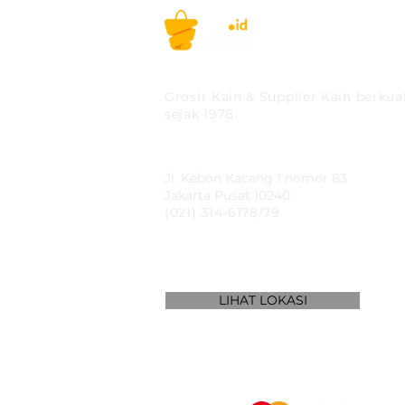
PT MITRA SOLUSI PRAK
Grosir Kain & Supplier Kain berkual
sejak 1978.
​SHOWROOM
Jl. Kebon Kacang 1 nomor 83
Jakarta Pusat 10240
(021) 314-6178/79
LIHAT LOKASI
WE ACCEPT: