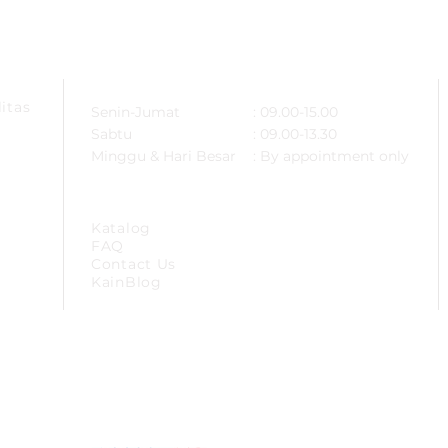
ARSA
OPERATIONAL HOURS
itas
Senin-Jumat
: 09.00-15.00
Sabtu
: 09.00-13.30
Minggu & Hari Besar
: By appointment only
SITEMAP
Katalog
FAQ
Contact Us
KainBlog