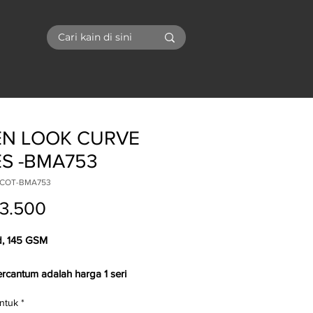
I
EN LOOK CURVE
ES -BMA753
ICOT-BMA753
Price
3.500
d, 145 GSM
ercantum adalah harga 1 seri
ntuk
*
 kami menggunakan
Yard
untuk