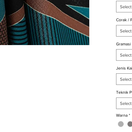
kain
wo
Select
Untuk in
Corak / 
keterse
Select
kunjung
menghu
Gramasi
(WhatsA
Select
Selamat 
Belanja 
Jenis Ka
Select
Teknik 
Select
Warna
*