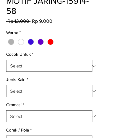
MOTIF JARING-15914-
58
Regular
Sale
 Rp 13.000 
Rp 9.000
Price
Price
Warna
*
Cocok Untuk
*
Jenis Kain
*
Gramasi
*
Corak / Pola
*