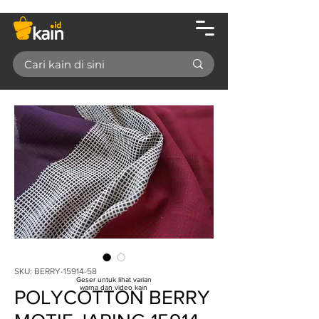
SKU: BERRY-15914-58
Geser untuk lihat varian
warna dan video kain
POLYCOTTON BERRY