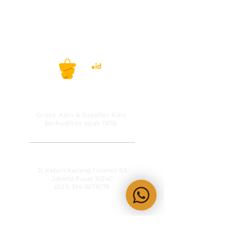
PT MITRA SOLUSI
PRAKARSA
Grosir Kain & Supplier Kain
berkualitas sejak 1978.
​SHOWROOM
Jl. Kebon Kacang 1 nomor 83
Jakarta Pusat 10240
(021) 314-6178
/79
OPERATIONAL HOURS
Senin-Jumat
09:00-15:30