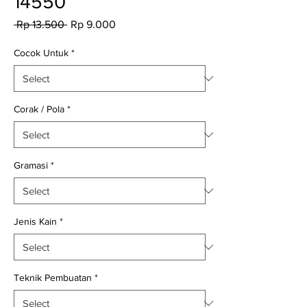
14550
Regular
Sale
 Rp 13.500 
Rp 9.000
Price
Price
Cocok Untuk
*
Corak / Pola
*
Gramasi
*
Jenis Kain
*
Teknik Pembuatan
*