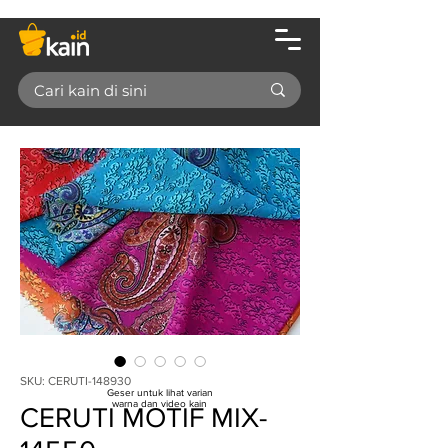
SKU: CERUTI-148930
Geser untuk lihat varian
warna dan video kain
CERUTI MOTIF MIX-