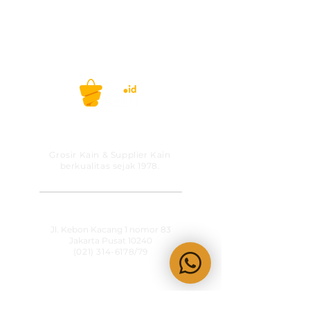
Belanja kain, kini gak ribet lagi! #kainid
PT MITRA SOLUSI
PRAKARSA
Grosir Kain & Supplier Kain
berkualitas sejak 1978.
​SHOWROOM
Jl. Kebon Kacang 1 nomor 83
Jakarta Pusat 10240
(021) 314-6178
/79
OPERATIONAL HOURS
Senin-Jumat
09:00-15:30