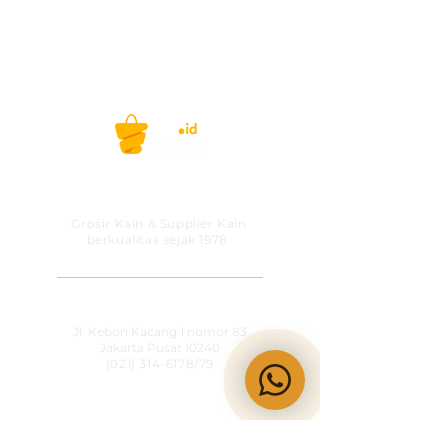
PT MITRA SOLUSI
PRAKARSA
Grosir Kain & Supplier Kain
berkualitas sejak 1978.
​SHOWROOM
Jl. Kebon Kacang 1 nomor 83
Jakarta Pusat 10240
(021) 314-6178
/79
OPERATIONAL HOURS
Senin-Jumat
09:00-15:30