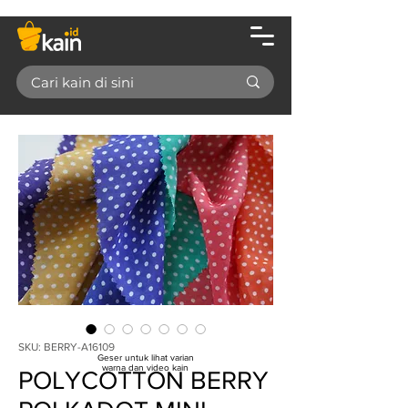
SKU: BERRY-A16109
Geser untuk lihat varian
warna dan video kain
POLYCOTTON BERRY