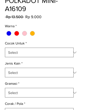
POLKADOT MINI-
A16109
Regular
Sale
 Rp 13.500 
Rp 9.000
Price
Price
Warna
*
Cocok Untuk
*
Jenis Kain
*
Gramasi
*
Corak / Pola
*