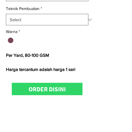
Teknik Pembuatan
*
Warna
*
Per Yard, 80-100 GSM
Harga tercantum adalah harga 1 seri
Untuk
konfirmasi ketersediaan stock,
ORDER DISINI
pemesanan
dan
kunjungan
showroom
dapat menghubungi Admin
Kain.id di
0811-8885-0111 atau 0811-8508-
188 (WhatsApp/telp)
Satuan kami menggunakan
Yard
(untuk