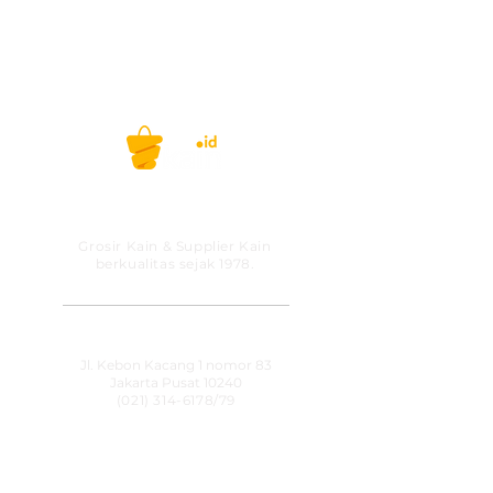
kain woven) &
Kg (
untuk kain knitting)
Selamat berbelanja!
Belanja kain, kini gak ribet lagi! #kainid
PT MITRA SOLUSI
PRAKARSA
Grosir Kain & Supplier Kain
berkualitas sejak 1978.
​SHOWROOM
Jl. Kebon Kacang 1 nomor 83
Jakarta Pusat 10240
(021) 314-6178
/79
OPERATIONAL HOURS
Senin-Jumat
09:00-15:30