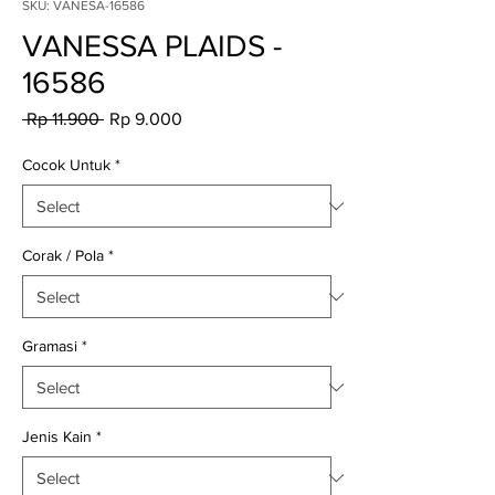
SKU: VANESA-16586
VANESSA PLAIDS -
16586
Regular
Sale
 Rp 11.900 
Rp 9.000
Price
Price
Cocok Untuk
*
Corak / Pola
*
Gramasi
*
Jenis Kain
*