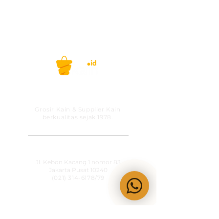
PT MITRA SOLUSI
PRAKARSA
Grosir Kain & Supplier Kain
berkualitas sejak 1978.
​SHOWROOM
Jl. Kebon Kacang 1 nomor 83
Jakarta Pusat 10240
(021) 314-6178
/79
OPERATIONAL HOURS
Senin-Jumat
09:00-15:30