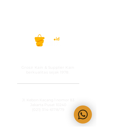
PT MITRA SOLUSI
PRAKARSA
Grosir Kain & Supplier Kain
berkualitas sejak 1978.
​SHOWROOM
Jl. Kebon Kacang 1 nomor 83
Jakarta Pusat 10240
(021) 314-6178
/79
OPERATIONAL HOURS
Senin-Jumat
09:00-15:30